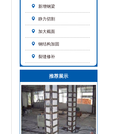
新增钢梁
静力切割
加大截面
钢结构加固
裂缝修补
推荐展示