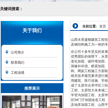
关键词搜索：
当前位置:
首页
关于我们
山西永景盛都建筑工程技
及钢结构施工为一体的专
在公司十多年坚实的发展
公司简介
优秀团队的保障下，永景
老化加固、碳纤维加固、
联系我们
洞修补补强、桥梁加固、
构、网架工程施工方面取
工程业绩
相关技术规范要求进行规
用建筑、医疗设施、学校
成了太原市尖草坪区三给
推荐展示
工程、太原恒大未来城二
学管沟加固工程、太原华
区5#门厅加固改造工程
及地库加固工程、山西平